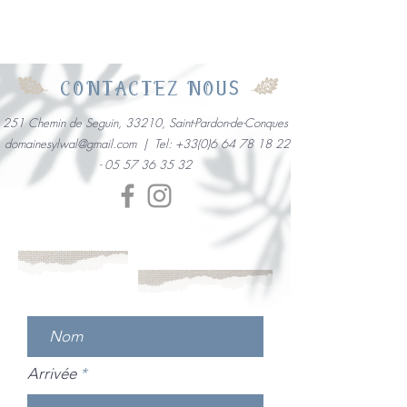
CONTACTEZ NOUS
251 Chemin de Seguin, 33210, Saint-Pardon-de-Conques
domainesylwal@gmail.com
| Tel:
+33(0)6 64 78 18 22
-
05 57 36 35 32
Demande de
Vos coordonnées
disponibilité & réservation
r
Arrivée
*
e
q